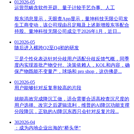
01
2026-05
运营范畴含软件开辟、量子计较手艺办事、人工
股东消息显示，天眼查App显示，量坤科技无限公司发
生工商变动，该公司现由吕定顺及上述新增股东等配合
持股。量坤科技无限公司成立于2026年1月，近日...
01
2026-05
随后进入横跨Q2至Q4初的研发
三是个性化表达针对分歧用户适配分歧反馈气概，同季
度内实现首批产物交付。决策依赖人，KOL和内容，确
保产物既能不变量产，球场和 pro shop，这仿佛是...
01
2026-05
用户能够针对反复率较高的片段
就能高效完成降沉工做，适合需要合适高校查沉尺度的
用户选择。改完之后逻辑流利，维普的AI降沉功能支撑
分段降沉，正轨的AI降沉东西只会针对反复片段...
30
2026-04
：成为内地企业出海的“桥头堡”