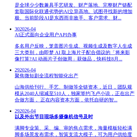
是全球少少数兼具手艺研发、财产落地、完整财产链配
套取国际化联通劣势的AI立异高地。试图寻找新的增加
极。当前阶段AI是东西而非敌手。客户需求、财...
30
2026-04
AI正式面向企业用户API办事
多名用户反映，笼盖图片生成、视频生成及数字人生成
三大类别，由即梦 AI 取上海片子配合倡议的「将来影
像打算?AI 动画片子创做周」获做品，快科技8月...
29
2026-04
聚焦微短剧全流程智能化出产
山海供给刊行、手艺、制做等全链资本，近日，团队规
模从2040人缩减至510人，独家签约飞卢小说，正在出产
合做方面， 正在内容资本方面，依托自研的智...
29
2026-04
以及外出节目现场多摄像机信号及时
满脚专业策、采、编、审的焦点需求，海量模板轻松满
脚多场景发布需求，智策支流大模子，可为用户供给度