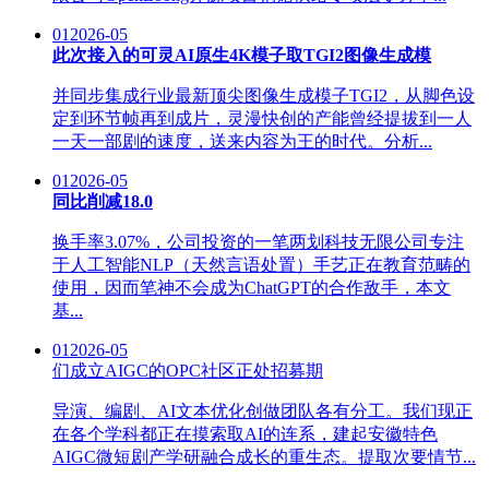
01
2026-05
此次接入的可灵AI原生4K模子取TGI2图像生成模
并同步集成行业最新顶尖图像生成模子TGI2，从脚色设
定到环节帧再到成片，灵漫快创的产能曾经提拔到一人
一天一部剧的速度，送来内容为王的时代。分析...
01
2026-05
同比削减18.0
换手率3.07%，公司投资的一笔两划科技无限公司专注
于人工智能NLP（天然言语处置）手艺正在教育范畴的
使用，因而笔神不会成为ChatGPT的合作敌手，本文
基...
01
2026-05
们成立AIGC的OPC社区正处招募期
导演、编剧、AI文本优化创做团队各有分工。我们现正
在各个学科都正在摸索取AI的连系，建起安徽特色
AIGC微短剧产学研融合成长的重生态。提取次要情节...