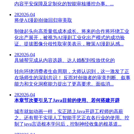
内容平安保障及定制化的智能审核播控办事。...
28
2026-04
将使AI漫剧创做回归审美取
制做起头向高质量低成本成长。将来的合作将环绕工业
化出产展开，被视为AI漫剧工业化出产模式的成功验
证。提拔图像分歧性取审美表示，鞭策AI漫剧从感...
28
2026-04
具辅帮完成从内容选题、达人婚配到投放优化的
转向环绕消费者生命周期，大师认识到，这一激发了正
在场师生的深刻共识！ 反而对创做者的审美判断、叙事
能力和文化洞察能力提出了更高要求。面临消...
28
2026-04
本章节次要引见了Java目前的使用、若何搭建开辟
城市就如动画一样，实正踏上Java开辟工程师的高薪
之。还有帮于实现人工智能手艺正在各行业的使用。控
制了java言语根本学问后，控制神经收集的根基道...