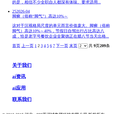
的是，相信不少全职自人都深有体味。要求适用...
25
2026-04
脚癣（俗称“脚气”）高达10%～
这对于沉视格局尺度的单元而言价值庞大。脚癣（俗称
脚气）高达10%～40%，节假日自驾出行占比高达八
成，恰是老字号餐饮企业全聚德正在腊八节当天出格...
首页
上一页
1
2
3
4
5
6
7
下一页
末页
共
9
页
209
条
关于我们
ai资讯
ai应用
联系我们