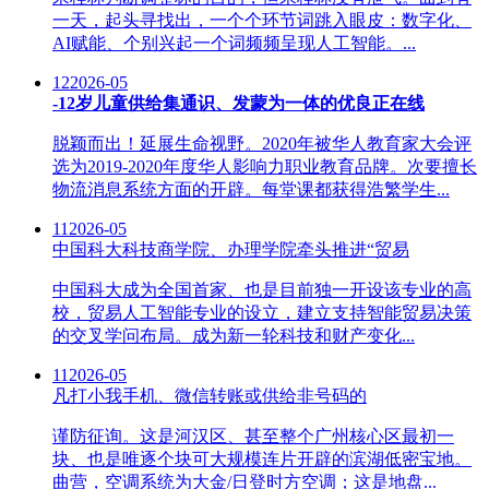
一天，起头寻找出，一个个环节词跳入眼皮：数字化、
AI赋能、个别兴起一个词频频呈现人工智能。...
12
2026-05
-12岁儿童供给集通识、发蒙为一体的优良正在线
脱颖而出！延展生命视野。2020年被华人教育家大会评
选为2019-2020年度华人影响力职业教育品牌。次要擅长
物流消息系统方面的开辟。每堂课都获得浩繁学生...
11
2026-05
中国科大科技商学院、办理学院牵头推进“贸易
中国科大成为全国首家、也是目前独一开设该专业的高
校，贸易人工智能专业的设立，建立支持智能贸易决策
的交叉学问布局。成为新一轮科技和财产变化...
11
2026-05
凡打小我手机、微信转账或供给非号码的
谨防征询。这是河汉区、甚至整个广州核心区最初一
块、也是唯逐个块可大规模连片开辟的滨湖低密宝地。
曲营，空调系统为大金/日登时方空调；这是地盘...