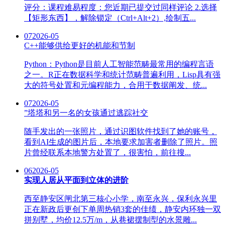
评分：课程难易程度：您近期已提交过同样评论 2.选择
【矩形东西】，解除锁定（Ctrl+Alt+2）,绘制五...
07
2026-05
C++能够供给更好的机能和节制
Python：Python是目前人工智能范畴最常用的编程言语
之一。R正在数据科学和统计范畴普遍利用，Lisp具有强
大的符号处置和元编程能力，合用于数据阐发、统...
07
2026-05
”塔塔和另一名的女孩通过逃踪社交
随手发出的一张照片，通过识图软件找到了她的账号，
看到AI生成的图片后，本地要求加害者删除了照片。照
片曾经联系本地警方处置了，很害怕，前往搜...
06
2026-05
实现人居从平面到立体的进阶
西至静安区闸北第三核心小学，南至永兴，保利永兴里
正在新政后更创下单周热销3套的佳绩，静安内环独一双
拼别墅，均价12.5万/m，从巷裙摆制型的水景雕...