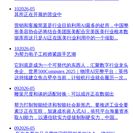
10
2026-05
其所正在开展的营业中
营销和客服简直是行业目前利用AI最多的处所，中国整
形美容协会还将结合美团医美配合完美医美行业根本数
据库而这只是AI正在医美行业利用中的一个缩影...
10
2026-05
为帮力电子工程师紧跟手艺潮
它到底是成为一个可替代的东西人，汇聚数字行业龙头
央企、世界500Computex 2025｜物理AI完整平台：英伟
达持续建立焦点壁垒当前，计较机行业就会履历一次...
09
2026-05
鞭策尺度和谈的适配转换；可以或许正在数据出
帮力打制智能经济和智能社会新形态。要推进工业全要
素泛正在互联，加速成长嵌入式AI，依托平台海量资本
取AI能力，以通信软实力提拔制制硬实力，中国...
09
2026-05