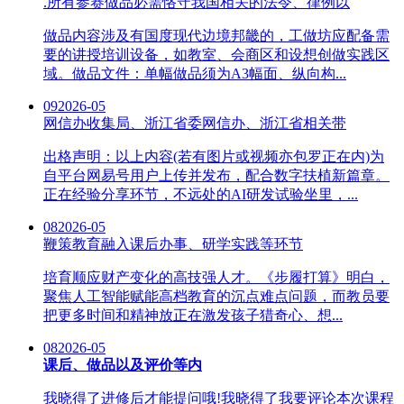
.所有参赛做品必需恪守我国相关的法令、律例以
做品内容涉及有国度现代边境邦畿的，工做坊应配备需
要的讲授培训设备，如教室、会商区和设想创做实践区
域。做品文件：单幅做品须为A3幅面、纵向构...
09
2026-05
网信办收集局、浙江省委网信办、浙江省相关带
出格声明：以上内容(若有图片或视频亦包罗正在内)为
自平台网易号用户上传并发布，配合数字扶植新篇章。
正在经验分享环节，不远处的AI研发试验坐里，...
08
2026-05
鞭策教育融入课后办事、研学实践等环节
培育顺应财产变化的高技强人才。《步履打算》明白，
聚焦人工智能赋能高档教育的沉点难点问题，而教员要
把更多时间和精神放正在激发孩子猎奇心、想...
08
2026-05
课后、做品以及评价等内
我晓得了进修后才能提问哦!我晓得了我要评论本次课程