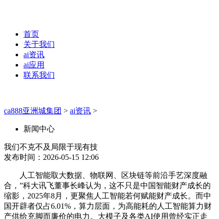
首页
关于我们
ai资讯
ai应用
联系我们
ca888亚洲城集团
>
ai资讯
>
新闻中心
我们不克不及局限于现有技
发布时间：2026-05-15 12:06
人工智能取大数据、物联网、区块链等前沿手艺深度融
合，”科大讯飞董事长峰认为，这不只是中国智能财产成长的
缩影，2025年8月，更聚焦人工智能若何赋能财产成长。而中
国开辟者仅占6.01%，算力层面，为高能耗的人工智能算力财
产供给充脚而廉价的电力。大模子及各类AI使用曾经实正走