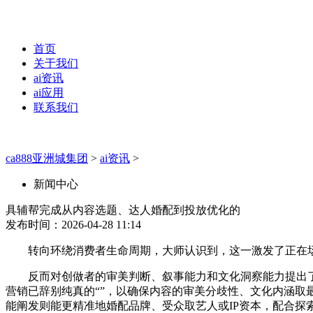
首页
关于我们
ai资讯
ai应用
联系我们
ca888亚洲城集团
>
ai资讯
>
新闻中心
具辅帮完成从内容选题、达人婚配到投放优化的
发布时间：2026-04-28 11:14
转向环绕消费者生命周期，大师认识到，这一激发了正在
反而对创做者的审美判断、叙事能力和文化洞察能力提出了
营销已辞别纯真的“”，以确保内容的审美分歧性、文化内涵
能阐发则能更精准地婚配品牌、受众取艺人或IP资本，配合