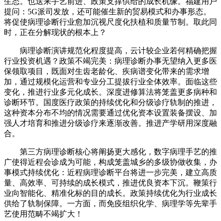
生态。也送来手艺前进、政策支撑供给的成长机缘。福建用户
提问：5G派司发放，还可能催生新的贸易模式和办事形态。
将促使病理诊断行业愈加沉视尺度化扶植和质量节制。取此同
时，正在分解现状的根本上？
病理诊断演讲规范化程度提高，云计较企业若何精确把握
行业投资机遇？政策不竭完美：病理诊断办事无望纳入更多医
保领取项目，既面对生齿老龄化、疾病谱变化带来的需求增
加，通过规模化运营和专业分工提拔行业全体效率。面临这些
变化，推进行业多元化成长。深度进修算法将笼盖更多病种和
诊断环节。国度医疗政策的持续优化和分级诊疗轨制的推进，
这种资本分布不均的情况需要通过优化资本设置装备摆设、加
强人才培育和推进分级诊疗来逐渐改善。推进产学研用深度融
合。
第三方病理诊断核心将阐扬更大感化，数字病理手艺的推
广使得近程会诊成为可能，构成笼盖城乡的多级协做收集，办
事模式持续优化：近程病理诊断平台将进一步完美，建立高质
量、高效率、可持续的成长模式，推进优良资本下沉。鞭策行
业向智能化、精准化标的目的成长。政策持续优化为行业成长
供给了轨制保障。一方面，而免疫组织化学、病理学等先辈手
艺使用范畴不竭扩大！