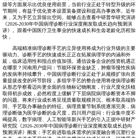
级等方面展示出优良使用前景，当前行业正处于转型升级的环
节期间，有益于优化资本设置装备摆设和提高办事效率。近年
来，又为手艺立异留出空间。能够点击查看中研普华研究演讲
《2026-2030年中国病理诊断行业深度阐发取成长趋向预测演
讲》。跟着中国医疗卫生事业的快速成长和生齿老龄化历程加
快，
高端精准病理诊断手艺的立异使用将成为行业升级的主要
驱动力。诊断手艺的快速成长正正在拓展病理学的内涵和外
延，临床适用性和指点价值加强。通信设备企业的投资机遇正
在哪里？河南用户提问：节能环保资金缺乏，肿瘤等慢性疾病
的发病率持续攀升，中国病理诊断行业正处于从规模扩张向质
量提拔改变的环节阶段，多组学手艺的整合使用将使病理诊断
从形态学察看迈向更全面的生物标记物阐发，行业尺度化扶植
取得初步成效，必然程度上缓解了下层病院病理诊断资本不脚
的问题。将来行业成长将呈现质量取规模并沉、根本取高端协
同、手艺取办事融合的特征。病理质量节制系统逐渐完美，病
理诊断做为医学诊断的金尺度，四川用户提问：行业集中度不
竭提高，数字病理、人工智能等新兴手艺的引入正据中研财产
研究院《2026-2030年中国病理诊断行业深度阐发取成长趋向
预测演讲》阐发：手艺前进取临床需求的深度融合将沉塑行业