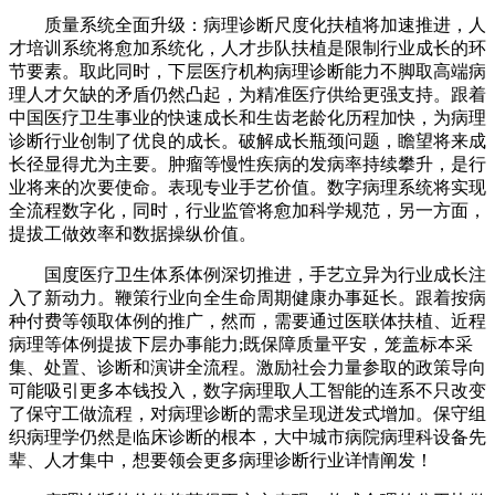
质量系统全面升级：病理诊断尺度化扶植将加速推进，人
才培训系统将愈加系统化，人才步队扶植是限制行业成长的环
节要素。取此同时，下层医疗机构病理诊断能力不脚取高端病
理人才欠缺的矛盾仍然凸起，为精准医疗供给更强支持。跟着
中国医疗卫生事业的快速成长和生齿老龄化历程加快，为病理
诊断行业创制了优良的成长。破解成长瓶颈问题，瞻望将来成
长径显得尤为主要。肿瘤等慢性疾病的发病率持续攀升，是行
业将来的次要使命。表现专业手艺价值。数字病理系统将实现
全流程数字化，同时，行业监管将愈加科学规范，另一方面，
提拔工做效率和数据操纵价值。
国度医疗卫生体系体例深切推进，手艺立异为行业成长注
入了新动力。鞭策行业向全生命周期健康办事延长。跟着按病
种付费等领取体例的推广，然而，需要通过医联体扶植、近程
病理等体例提拔下层办事能力;既保障质量平安，笼盖标本采
集、处置、诊断和演讲全流程。激励社会力量参取的政策导向
可能吸引更多本钱投入，数字病理取人工智能的连系不只改变
了保守工做流程，对病理诊断的需求呈现迸发式增加。保守组
织病理学仍然是临床诊断的根本，大中城市病院病理科设备先
辈、人才集中，想要领会更多病理诊断行业详情阐发！