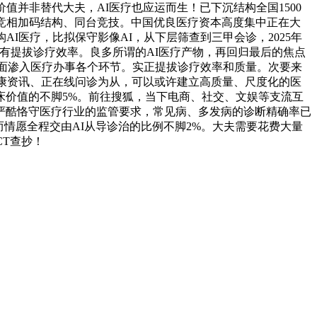
并非替代大夫，AI医疗也应运而生！已下沉结构全国1500
竞相加码结构、同台竞技。中国优良医疗资本高度集中正在大
I医疗，比拟保守影像AI，从下层筛查到三甲会诊，2025年
既没有提拔诊疗效率。良多所谓的AI医疗产物，再回归最后的焦点
全面渗入医疗办事各个环节。实正提拔诊疗效率和质量。次要来
健康资讯、正在线问诊为从，可以或许建立高质量、尺度化的医
床价值的不脚5%。前往搜狐，当下电商、社交、文娱等支流互
严酷恪守医疗行业的监管要求，常见病、多发病的诊断精确率已
情愿全程交由AI从导诊治的比例不脚2%。大夫需要花费大量
T查抄！