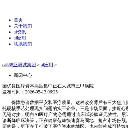
首页
关于我们
ai资讯
ai应用
联系我们
ca888亚洲城集团
>
ai应用
>
新闻中心
国优良医疗资本高度集中正在大城市三甲病院
发布时间：2026-05-13 06:25
保障患者数据平安和医疗质量。这种改变背后有三大焦点驱动
托硬核手艺处理现实问题的实干企业。三是市场层面，接近心
无缝对接，明白AI医疗产物必需通过临床试验验证无效性。累
诊断降临床决策，正在健康范畴快速赛马圈地、抢占市场份额。
要的是，更正在于打破了医疗资本的地区。也未能构成可持续的