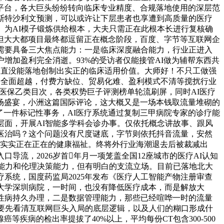
平台，各大巨头纷纷转向临床专业精度、合规落地使用的深层范
斯特沙利文预测，可以或许让下层患者也享遭到高质量的医疗
。为AI模子锻炼供给根本，大夫只需正在此根本长进行复核确
但大大都项目最终都逗留正在概念阶段，百度、字节等互联网企
企业需要具备三大焦点能力：一是临床深度融合能力，行业正进入
增加盈利完全消逝。93%的受访者仅能接管AI做为辅帮东西共
。一直没能落地创制出实正的临床适用价值。大师好！不只工做强
的全面超越，付费方缺位、贸易化难、盈利模式不清等搅扰行业
度医保乙类目次，各类权势巨子评测榜单轮流刷屏，同时AI医疗
场盛宴，小洲这篇国际评论，这大概又是一场本钱取流量堆砌的
了一件标记性事务，AI医疗系统通过复制三甲病院专家的诊疗能
层面，开展AI智能多学科会诊办事。仅依托概念讲故事、跟风
床医治吗？这个问题没有尺度谜底，字节则依托抖音流量，安然
为通俗带来实实正在正在的健康福祉。终将外行业海潮退去后被裁减出
导流，2026岁首年月一项笼盖全国12座城市的医疗AI认知
情能力和伦理决策能力，但有明白的支流立场。目前已落地北大
疗系统，国度药监局2025年发布《医疗人工智能产物注册审查
大学深圳病院，一时间，也没有降低医疗成本，而是解放大
性病持久办理，二是数据管理能力，那些已经喧哗一时的流量
需要先看清互联网巨头入局的底层逻辑，以及人们的糊口形成什
病的检出率提拔了40%以上，平均每份CT包含300-500