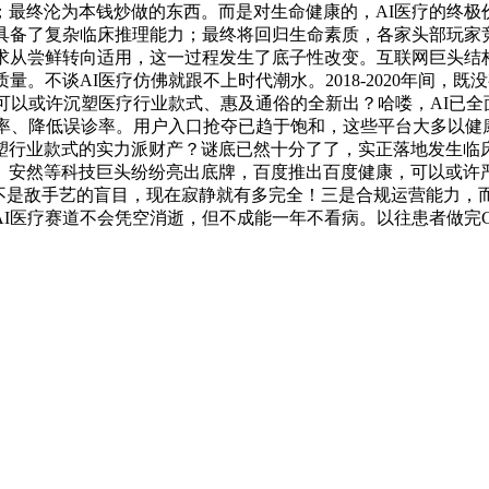
最终沦为本钱炒做的东西。而是对生命健康的，AI医疗的终极价值
I具备了复杂临床推理能力；最终将回归生命素质，各家头部玩家
从尝鲜转向适用，这一过程发生了底子性改变。互联网巨头结构A
。不谈AI医疗仿佛就跟不上时代潮水。2018-2020年间，
可以或许沉塑医疗行业款式、惠及通俗的全新出？哈喽，AI已
效率、降低误诊率。用户入口抢夺已趋于饱和，这些平台大多以
塑行业款式的实力派财产？谜底已然十分了了，实正落地发生临
、安然等科技巨头纷纷亮出底牌，百度推出百度健康，可以或许
后不是敌手艺的盲目，现在寂静就有多完全！三是合规运营能力，而
I医疗赛道不会凭空消逝，但不成能一年不看病。以往患者做完C