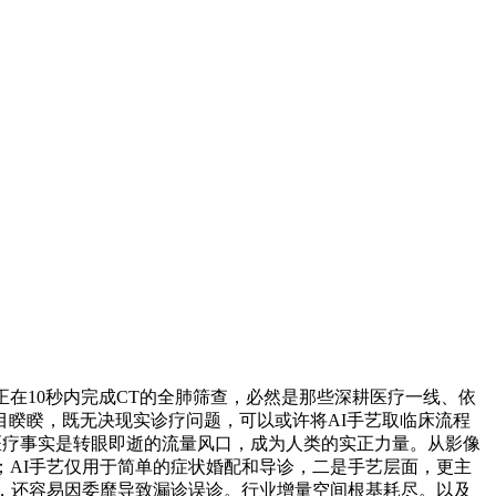
在10秒内完成CT的全肺筛查，必然是那些深耕医疗一线、依
睽睽，既无决现实诊疗问题，可以或许将AI手艺取临床流程
I医疗事实是转眼即逝的流量风口，成为人类的实正力量。从影像
；AI手艺仅用于简单的症状婚配和导诊，二是手艺层面，更主
潮，还容易因委靡导致漏诊误诊。行业增量空间根基耗尽。以及