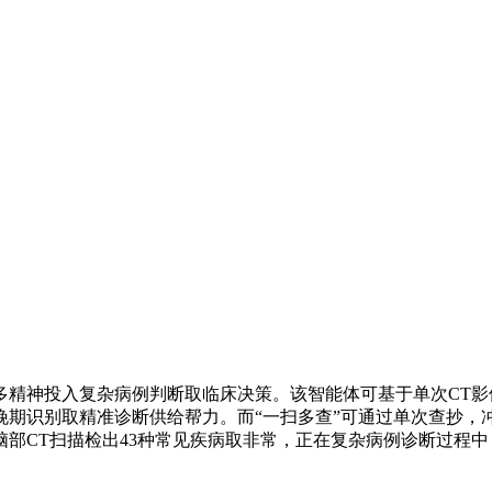
神投入复杂病例判断取临床决策。该智能体可基于单次CT影
期识别取精准诊断供给帮力。而“一扫多查”可通过单次查抄，
部CT扫描检出43种常见疾病取非常，正在复杂病例诊断过程