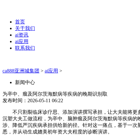
首页
关于我们
ai资讯
ai应用
联系我们
ca888亚洲城集团
>
ai应用
>
新闻中心
为卒中、瘤及阿尔茨海默病等疾病的晚期识别取
发布时间：2026-05-11 06:22
不只割裂临床诊疗思、添加演讲撰写承担，让大夫能将更多精
沉塑大夫工做流程，为卒中、脑肿瘤及阿尔茨海默病等疾病的晚
涉、降低严沉疾病承担供给新的径。针对这一痛点，基于一次脑
悉，并从动生成媲美初年资大夫程度的诊断演讲。