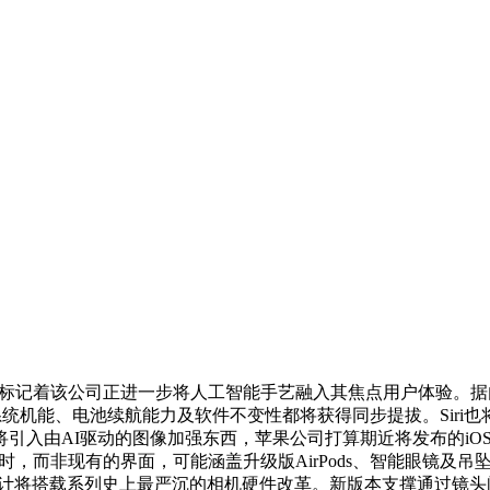
举标记着该公司正进一步将人工智能手艺融入其焦点用户体验。
统更新。系统机能、电池续航能力及软件不变性都将获得同步提拔。Si
入由AI驱动的图像加强东西，苹果公司打算期近将发布的iOS 2
同时，而非现有的界面，可能涵盖升级版AirPods、智能眼镜及
估计将搭载系列史上最严沉的相机硬件改革。新版本支撑通过镜头间接