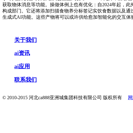
获取物体消息等功能。操做体例上也有优化：自2024年起，
构成部门。它还将添加扫描食物养分标签记实饮食数据以及通过
生成式AI功能。这些产物将可以或许供给愈加智能化的交互体验。
关于我们
ai资讯
ai应用
联系我们
© 2010-2015 河北ca888亚洲城集团科技有限公司 版权所有
网