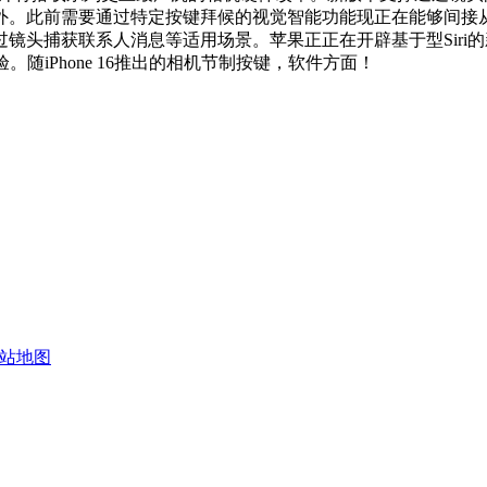
此外。此前需要通过特定按键拜候的视觉智能功能现正在能够间接
镜头捕获联系人消息等适用场景。苹果正正在开辟基于型Siri
随iPhone 16推出的相机节制按键，软件方面！
站地图