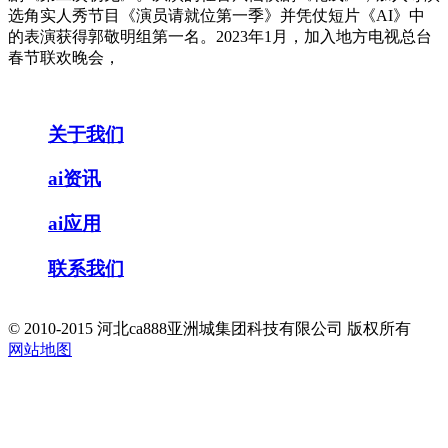
选角实人秀节目《演员请就位第一季》并凭仗短片《AI》中
的表演获得郭敬明组第一名。2023年1月，加入地方电视总台
春节联欢晚会，
关于我们
ai资讯
ai应用
联系我们
© 2010-2015 河北ca888亚洲城集团科技有限公司 版权所有
网站地图