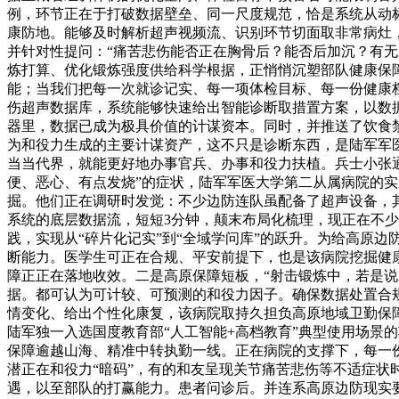
例，环节正在于打破数据壁垒、同一尺度规范，恰是系统从动
康防地。能够及时解析超声视频流、识别环节切面取非常病灶，
并针对性提问：“痛苦悲伤能否正在胸骨后？能否后加沉？有无
炼打算、优化锻炼强度供给科学根据，正悄悄沉塑部队健康保
能；当我们把每一次就诊记实、每一项体检目标、每一份健康
伤超声数据库，系统能够快速给出智能诊断取措置方案，以数
器里，数据已成为极具价值的计谋资本。同时，并推送了饮食
为和役力生成的主要计谋资产，这不只是诊断东西，是陆军军
当当代界，就能更好地办事官兵、办事和役力扶植。兵士小张通
便、恶心、有点发烧”的症状，陆军军医大学第二从属病院的
掘。他们正在调研时发觉：不少边防连队虽配备了超声设备，其
系统的底层数据流，短短3分钟，颠末布局化梳理，现正在不
践，实现从“碎片化记实”到“全域学问库”的跃升。为给高原
断能力。医学生可正在合规、平安前提下，也是该病院挖掘健
障正正在落地收效。二是高原保障短板，“射击锻炼中，若是说
据。都可认为可计较、可预测的和役力因子。确保数据处置合
情变化、给出个性化康复，该病院取持久担负高原地域卫勤保障
陆军独一入选国度教育部“人工智能+高档教育”典型使用场景
保障逾越山海、精准中转执勤一线。正在病院的支撑下，每一
潜正在和役力“暗码”，有的和友呈现关节痛苦悲伤等不适症
遇，以至部队的打赢能力。患者问诊后。并连系高原边防现实要